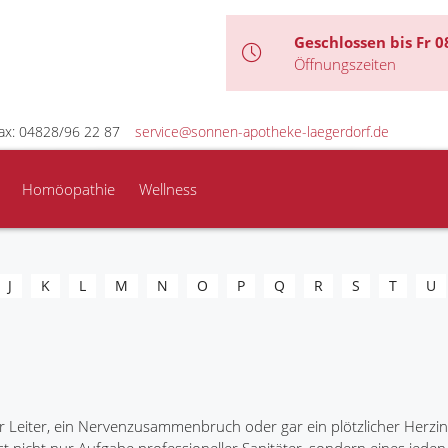
Geschlossen bis Fr 0
Öffnungszeiten
ax: 04828/96 22 87
service@sonnen-apotheke-laegerdorf.de
Homöopathie
Wellness
J
K
L
M
N
O
P
Q
R
S
T
U
r Leiter, ein Nervenzusammenbruch oder gar ein plötzlicher Herzinf