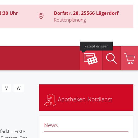
8:30 Uhr
Dorfstr. 28, 25566 Lägerdorf
Routenplanung
Rezept einlösen
Suche
V
W
Apotheken-Notdienst
News
arkt – Erste