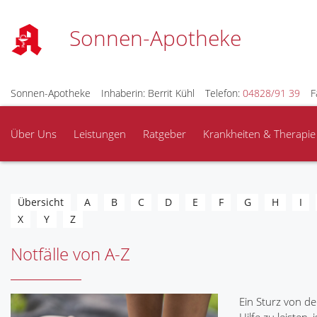
Sonnen-Apotheke
Sonnen-Apotheke
Inhaberin: Berrit Kühl
Telefon:
04828/91 39
F
Über Uns
Leistungen
Ratgeber
Krankheiten & Therapie
Übersicht
A
B
C
D
E
F
G
H
I
X
Y
Z
Notfälle von A-Z
Ein Sturz von de