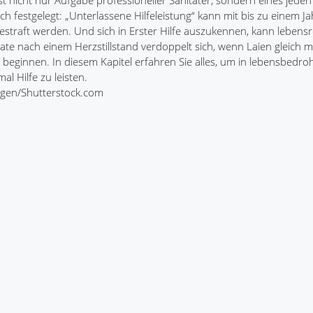
, ist nicht nur Aufgabe professioneller Sanitäter, sondern eines jede
lich festgelegt: „Unterlassene Hilfeleistung“ kann mit bis zu einem Ja
bestraft werden. Und sich in Erster Hilfe auszukennen, kann lebensr
te nach einem Herzstillstand verdoppelt sich, wenn Laien gleich m
beginnen. In diesem Kapitel erfahren Sie alles, um in lebensbedro
al Hilfe zu leisten.
rogen/Shutterstock.com